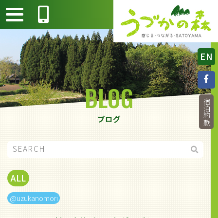
EN
BLOG
宿泊約款
ブログ
ALL
@uzukanomori