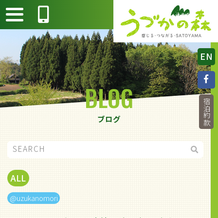
EN
BLOG
宿泊約款
ブログ
ALL
@uzukanomori