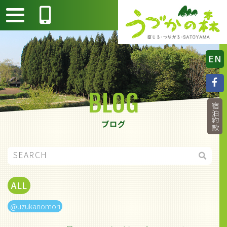
EN
BLOG
宿泊約款
ブログ
ALL
@uzukanomori