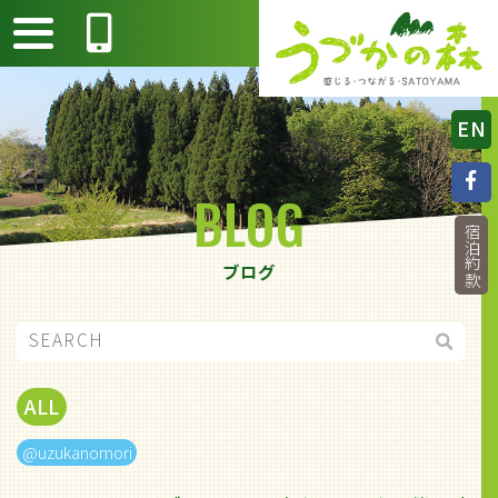
EN
BLOG
宿泊約款
ブログ
ALL
@uzukanomori