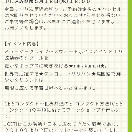
申し込み期限５月１８日（水）１８：００
定員になり次第締め切り。ご予約確定後のキャンセル
はお断りさせていただいておりますが、やむを得ない
ご事情等の場合は、お早めにご連絡くださいますよう
お願いいたします。
【イベント内容】
ミュージックライブ…スウィートボイスとインド１９
弦楽器のシダールを
豊かなポップスに紡ぎあげる★minakumari★。
世界で活躍する★グレゴリー・サリバン★無国籍で鮮
やかなサウンドは、
無限に広がる宇宙世界へといざないます。
CE-5コンタクト…世界共通のETコンタクト方法「CE-5
コンタクト」の手順に沿ってワークショップを行いま
す。
JCETIはこの活動を日本に広めてきた先駆者であり、
２０１０年より全国のネットワークを築いてきまし