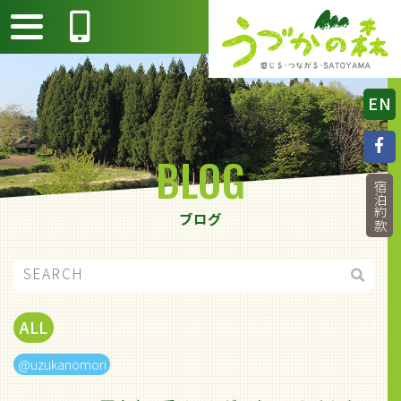
EN
BLOG
宿泊約款
ブログ
ALL
@uzukanomori